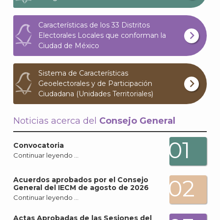
Características de los 33 Distritos
Electorales Locales que conforman la
Ciudad de México
Sistema de Características
Geoelectorales y de Participación
Ciudadana (Unidades Territoriales)
A
Noticias acerca del
Consejo General
01
Convocatoria
Continuar leyendo …
02
Acuerdos aprobados por el Consejo
General del IECM de agosto de 2026
Continuar leyendo …
Actas Aprobadas de las Sesiones del