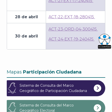
ACT-21-EXT-17-240415
28 de abril
ACT-22-EXT-18-280415
ACT-23-ORD-04-300415
30 de abril
ACT-24-EXT-19-240415
What
Archi
Mapas
Participación Ciudadana
Sistema de Consulta del Marco
Geográfico de Participación Ciudadana
J
Sistema de Consulta del Marco
Geográfico Electoral