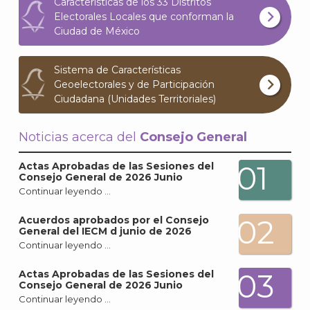
Características de los 33 Distritos
What
Electorales Locales que conforman la
Archi
Ciudad de México
Sistema de Características
Geoelectorales y de Participación
Ciudadana (Unidades Territoriales)
J
Noticias acerca del
Consejo General
01
Actas Aprobadas de las Sesiones del
Consejo General de 2026 Junio
Continuar leyendo …
02
Acuerdos aprobados por el Consejo
General del IECM d junio de 2026
Continuar leyendo …
03
Actas Aprobadas de las Sesiones del
Consejo General de 2026 Junio
Continuar leyendo …