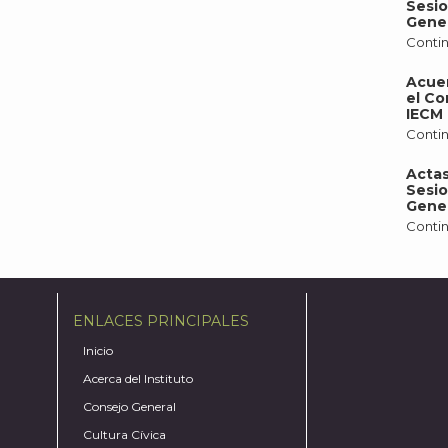
Sesio
Gener
Contin
Acue
el Co
IECM 
Contin
Actas
Sesio
Gener
Contin
ENLACES PRINCIPALES
Inicio
Acerca del Instituto
Consejo General
Cultura Cívica