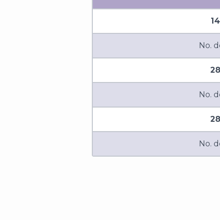
14
No. d
28
No. d
28
No. d