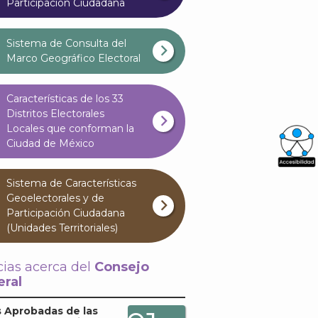
Participación Ciudadana
Sistema de Consulta del
Marco Geográfico Electoral
Características de los 33
Distritos Electorales
Locales que conforman la
Ciudad de México
What
Sistema de Características
Archi
Geoelectorales y de
Participación Ciudadana
(Unidades Territoriales)
cias acerca del
Consejo
ral
J
 Aprobadas de las