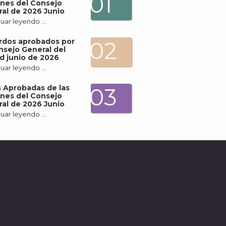
01
nes del Consejo
al de 2026 Junio
uar leyendo …
rdos aprobados por
02
nsejo General del
d junio de 2026
uar leyendo …
 Aprobadas de las
03
nes del Consejo
al de 2026 Junio
uar leyendo …
A