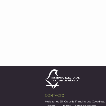
CONTACTO
Huizaches 25, Colonia Rancho Los Colorines,
Tlalpan, C.P. 14386, Ciudad de México.