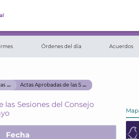
al
ormes
Órdenes del día
Acuerdos
Comisiones y
ctas
Comités del...
as
Actas Aprobadas de las Sesiones del Consejo G
 las Sesiones del Consejo
Map
ayo
Fecha