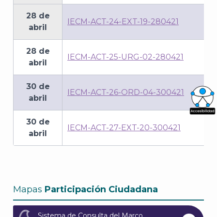
28 de
IECM-ACT-24-EXT-19-280421
abril
28 de
IECM-ACT-25-URG-02-280421
abril
30 de
IECM-ACT-26-ORD-04-300421
abril
What
30 de
IECM-ACT-27-EXT-20-300421
Archi
abril
Mapas
Participación Ciudadana
J
Sistema de Consulta del Marco