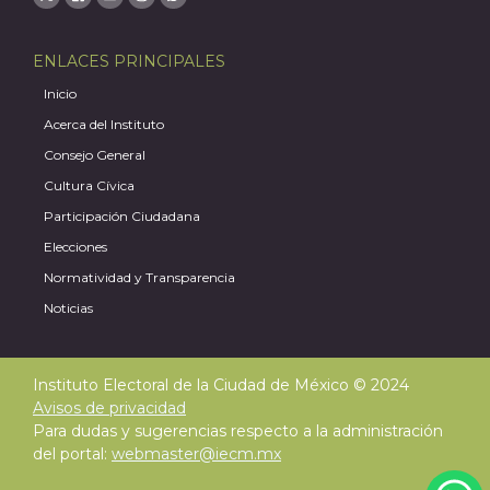
ENLACES PRINCIPALES
Inicio
Acerca del Instituto
Consejo General
Cultura Cívica
Participación Ciudadana
Elecciones
Normatividad y Transparencia
Noticias
J
Instituto Electoral de la Ciudad de México © 2024
Avisos de privacidad
Para dudas y sugerencias respecto a la administración
del portal:
webmaster@iecm.mx