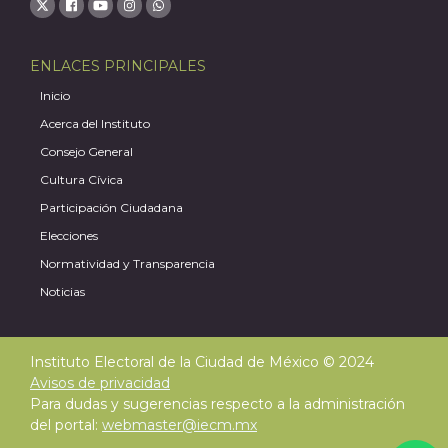
ENLACES PRINCIPALES
Inicio
Acerca del Instituto
Consejo General
Cultura Cívica
Participación Ciudadana
Elecciones
Normatividad y Transparencia
Noticias
Instituto Electoral de la Ciudad de México © 2024
Avisos de privacidad
Para dudas y sugerencias respecto a la administración
del portal:
webmaster@iecm.mx