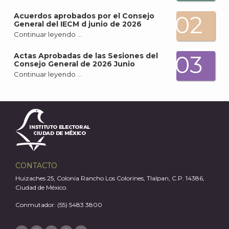
02
Acuerdos aprobados por el Consejo
General del IECM d junio de 2026
Continuar leyendo …
A
03
Actas Aprobadas de las Sesiones del
Consejo General de 2026 Junio
Continuar leyendo …
CONTACTO
Huizaches 25, Colonia Rancho Los Colorines, Tlalpan, C.P. 14386,
Ciudad de México.
Conmutador: (55) 5483 3800