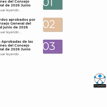
01
nes del Consejo
al de 2026 Junio
uar leyendo …
rdos aprobados por
02
nsejo General del
d junio de 2026
uar leyendo …
 Aprobadas de las
03
nes del Consejo
al de 2026 Junio
uar leyendo …
What
Archi