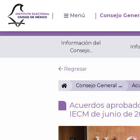
Menú
Consejo Gener
Información del
Inf
Consejo...
Resoluciones
A
Regresar
IECM
Consejo General
Acu
Acuerdos aprobados
IECM de junio de 2