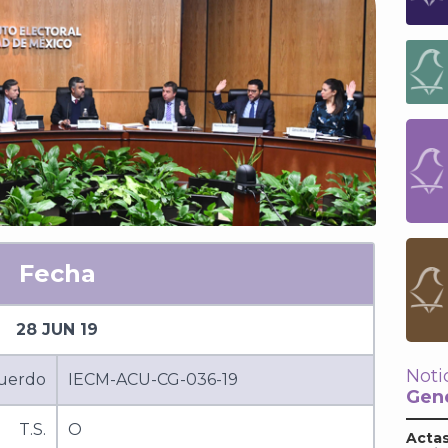
Fecha
28 JUN 19
Noti
uerdo
IECM-ACU-CG-036-19
Gene
T.S.
O
Actas