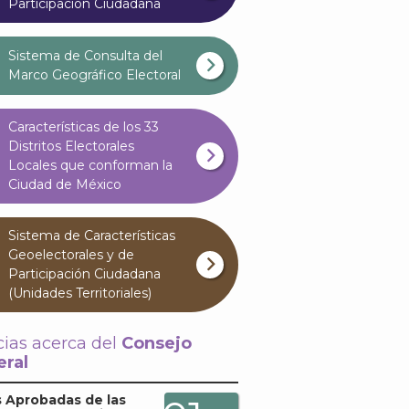
Participación Ciudadana
Sistema de Consulta del
Marco Geográfico Electoral
Características de los 33
Distritos Electorales
Locales que conforman la
Ciudad de México
Sistema de Características
Geoelectorales y de
Participación Ciudadana
(Unidades Territoriales)
cias acerca del
Consejo
ral
 Aprobadas de las