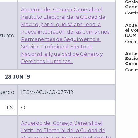
Sesio
Gener
Acuerdo del Consejo General del
Contin
Instituto Electoral de la Ciudad de
México, por el que se aprueba la
Acue
el Co
nueva integración de las Comisiones
IECM 
sunto
Permanentes de Seguimiento al
Contin
Servicio Profesional Electoral
Actas
Nacional, e Igualdad de Género y
Sesio
Derechos Humanos..
Gener
Contin
28 JUN 19
uerdo
IECM-ACU-CG-037-19
T.S.
O
Acuerdo del Consejo General del
Instituto Electoral de la Ciudad de
México, por el que, en cumplimiento