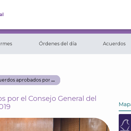
al
ormes
Órdenes del día
Acuerdos
Comisiones y
ctas
Comités del...
erdos aprobados por el Consejo General del IECM de ju
 por el Consejo General del
Map
019