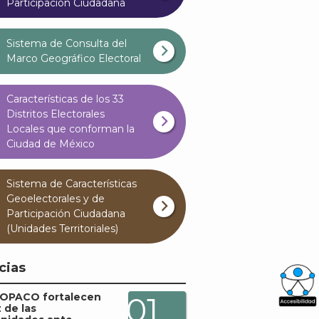
Participación Ciudadana
Sistema de Consulta del
Marco Geográfico Electoral
Características de los 33
Distritos Electorales
Locales que conforman la
Ciudad de México
Sistema de Características
Geoelectorales y de
Participación Ciudadana
(Unidades Territoriales)
cias
COPACO fortalecen
01
z de las
What