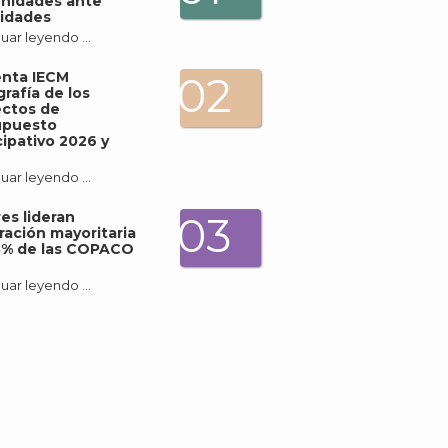
nidades ante
idades
Archi
uar leyendo …
enta IECM
02
grafía de los
ectos de
upuesto
cipativo 2026 y
J
uar leyendo …
es lideran
03
ración mayoritaria
3% de las COPACO
uar leyendo …