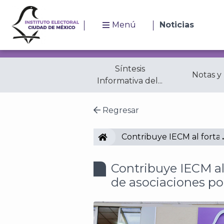
Menú
Noticias
Síntesis
Notas y
Informativa del...
Regresar
IECM
Contribuye IECM al fortal
Contribuye IECM al
de asociaciones pol