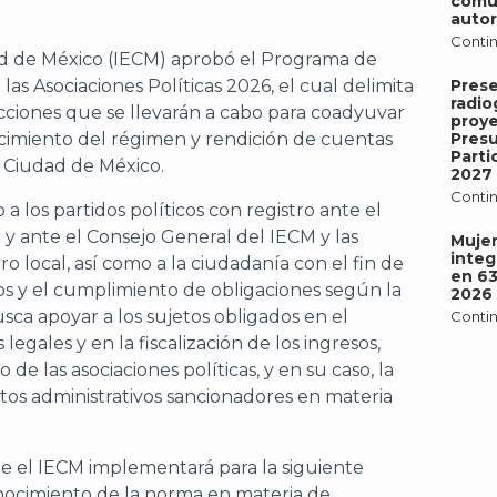
comu
autor
Contin
dad de México (IECM) aprobó el Programa de
las Asociaciones Políticas 2026, el cual delimita
Pres
radio
 acciones que se llevarán a cabo para coadyuvar
proy
lecimiento del régimen y rendición de cuentas
Pres
Parti
la Ciudad de México.
2027
Contin
a los partidos políticos con registro ante el
) y ante el Consejo General del IECM y las
Mujer
integ
ro local, así como a la ciudadanía con el fin de
en 6
hos y el cumplimiento de obligaciones según la
2026
sca apoyar a los sujetos obligados en el
Contin
gales y en la fiscalización de los ingresos,
 de las asociaciones políticas, y en su caso, la
os administrativos sancionadores en materia
que el IECM implementará para la siguiente
onocimiento de la norma en materia de