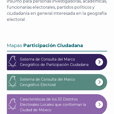
insumo para personas investigadoras, académicas,
funcionarias electorales, partidos políticos y
ciudadanía en general interesada en la geografía
electoral.
A
Mapas
Participación Ciudadana
Sistema de Consulta del Marco
Geográfico de Participación Ciudadana
Sistema de Consulta del Marco
Geográfico Electoral
Características de los 33 Distritos
Electorales Locales que conforman la
Ciudad de México