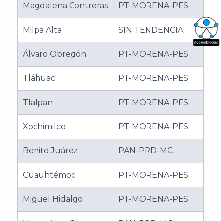
Magdalena Contreras
PT-MORENA-PES
Milpa Alta
SIN TENDENCIA
What
Álvaro Obregón
PT-MORENA-PES
Archi
Tláhuac
PT-MORENA-PES
Tlalpan
PT-MORENA-PES
Xochimilco
PT-MORENA-PES
J
Benito Juárez
PAN-PRD-MC
Cuauhtémoc
PT-MORENA-PES
Miguel Hidalgo
PT-MORENA-PES