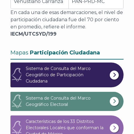
Venustiano Carranza
PAN-PRD-MC
En cada una de esas demarcaciones, el nivel de
participación ciudadana fue del 70 por ciento
en promedio, refiere el informe.
IECM/UTCSYD/199
A
Mapas
Participación Ciudadana
Sistema de Consulta del Marco
Geográfico de Participación
Ciudadana
Sistema de Consulta del Marco
Geográfico Electoral
Características de los 33 Distritos
Electorales Locales que conforman la