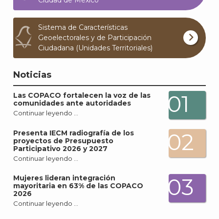
Sistema de Características
Geoelectorales y de Participación
Ciudadana (Unidades Territoriales)
Noticias
01
Las COPACO fortalecen la voz de las
comunidades ante autoridades
Continuar leyendo …
Presenta IECM radiografía de los
02
proyectos de Presupuesto
Participativo 2026 y 2027
Continuar leyendo …
J
Mujeres lideran integración
03
mayoritaria en 63% de las COPACO
2026
Continuar leyendo …