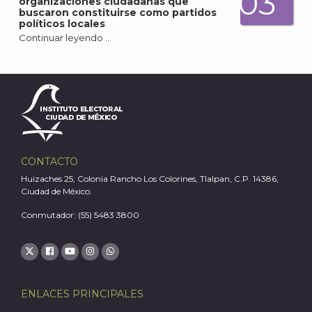
03
organizaciones ciudadanas que
buscaron constituirse como partidos
políticos locales
Continuar leyendo …
J
CONTACTO
Huizaches 25, Colonia Rancho Los Colorines, Tlalpan, C.P. 14386,
Ciudad de México.
Conmutador: (55) 5483 3800
ENLACES PRINCIPALES