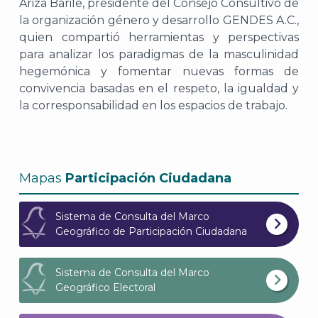
Ariza Barile, presidente del Consejo Consultivo de
la organización género y desarrollo GENDES A.C.,
quien compartió herramientas y perspectivas
para analizar los paradigmas de la masculinidad
hegemónica y fomentar nuevas formas de
convivencia basadas en el respeto, la igualdad y
la corresponsabilidad en los espacios de trabajo.
A
Mapas
Participación Ciudadana
Sistema de Consulta del Marco
Geográfico de Participación Ciudadana
Sistema de Consulta del Marco
Geográfico Electoral