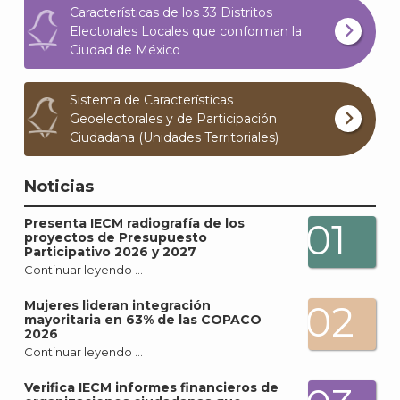
Características de los 33 Distritos
Electorales Locales que conforman la
Ciudad de México
Sistema de Características
Geoelectorales y de Participación
Ciudadana (Unidades Territoriales)
Noticias
Presenta IECM radiografía de los
01
proyectos de Presupuesto
Participativo 2026 y 2027
Continuar leyendo …
Mujeres lideran integración
02
mayoritaria en 63% de las COPACO
2026
Continuar leyendo …
Verifica IECM informes financieros de