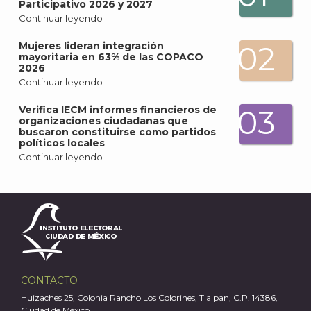
J
Participativo 2026 y 2027
Continuar leyendo …
Mujeres lideran integración
02
mayoritaria en 63% de las COPACO
2026
Continuar leyendo …
Verifica IECM informes financieros de
03
organizaciones ciudadanas que
buscaron constituirse como partidos
políticos locales
Continuar leyendo …
A
CONTACTO
Huizaches 25, Colonia Rancho Los Colorines, Tlalpan, C.P. 14386,
Ciudad de México.