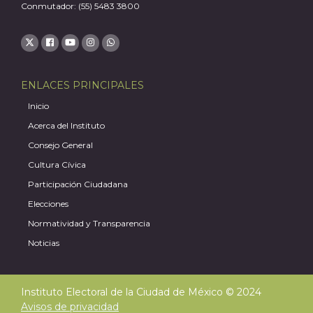
Conmutador: (55) 5483 3800
ENLACES PRINCIPALES
J
Inicio
Acerca del Instituto
Consejo General
Cultura Cívica
Participación Ciudadana
Elecciones
Normatividad y Transparencia
Noticias
Instituto Electoral de la Ciudad de México © 2024
Avisos de privacidad