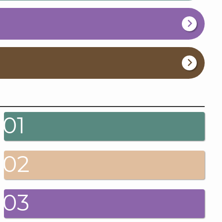
01
02
03