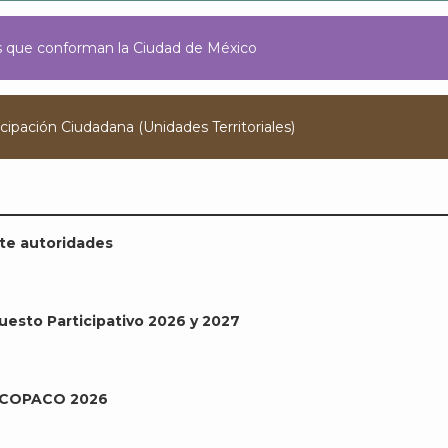
les que conforman la Ciudad de México
cipación Ciudadana (Unidades Territoriales)
te autoridades
uesto Participativo 2026 y 2027
as COPACO 2026