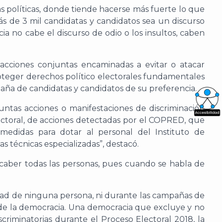
s políticas, donde tiende hacerse más fuerte lo que
s de 3 mil candidatas y candidatos sea un discurso
cia no cabe el discurso de odio o los insultos, caben
acciones conjuntas encaminadas a evitar o atacar
roteger derechos político electorales fundamentales
mpaña de candidatas y candidatos de su preferencia.
ntas acciones o manifestaciones de discriminación
lectoral, de acciones detectadas por el COPRED, que
What
medidas para dotar al personal del Instituto de
Archi
 técnicas especializadas”, destacó.
 caber todas las personas, pues cuando se habla de
idad de ninguna persona, ni durante las campañas de
J
e de la democracia. Una democracia que excluye y no
riminatorias durante el Proceso Electoral 2018, la