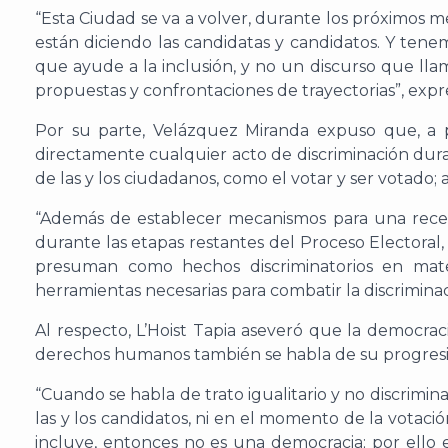
“Esta Ciudad se va a volver, durante los próximos 
están diciendo las candidatas y candidatos. Y ten
que ayude a la inclusión, y no un discurso que llame
propuestas y confrontaciones de trayectorias”, expr
Por su parte, Velázquez Miranda expuso que, a p
directamente cualquier acto de discriminación dura
de las y los ciudadanos, como el votar y ser votado;
“Además de establecer mecanismos para una recepc
durante las etapas restantes del Proceso Electoral
presuman como hechos discriminatorios en mater
herramientas necesarias para combatir la discrimina
Al respecto, L’Hoist Tapia aseveró que la democra
derechos humanos también se habla de su progresi
“Cuando se habla de trato igualitario y no discrim
las y los candidatos, ni en el momento de la votac
incluye, entonces no es una democracia; por ello 