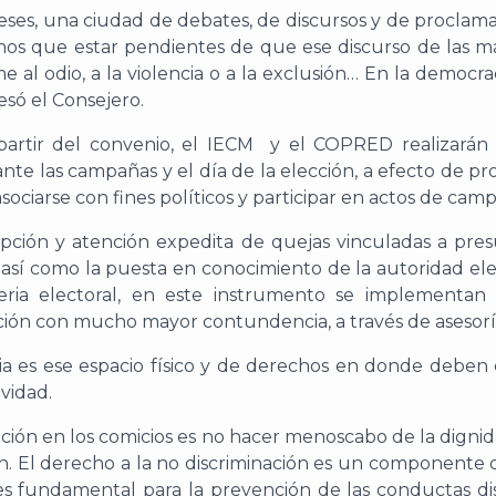
meses, una ciudad de debates, de discursos y de proclama
emos que estar pendientes de que ese discurso de las má
 al odio, a la violencia o a la exclusión… En la democra
esó el Consejero.
artir del convenio, el IECM y el COPRED realizarán 
nte las campañas y el día de la elección, a efecto de p
 asociarse con fines políticos y participar en actos de ca
ión y atención expedita de quejas vinculadas a presu
, así como la puesta en conocimiento de la autoridad e
ia electoral, en este instrumento se implementan 
ción con mucho mayor contundencia, a través de asesorías
cia es ese espacio físico y de derechos en donde deben
vidad.
inación en los comicios es no hacer menoscabo de la dign
ión. El derecho a la no discriminación es un component
es fundamental para la prevención de las conductas disc