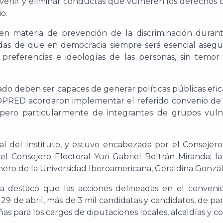
venir y eliminar conductas que vulneren los derechos o 
o.
 materia de prevención de la discriminación durante
as de que en democracia siempre será esencial asegur
s, preferencias e ideologías de las personas, sin temor
tado deben ser capaces de generar políticas públicas efic
l COPRED acordaron implementar el referido convenio de
, pero particularmente de integrantes de grupos vuln
al del Instituto, y estuvo encabezada por el Consejer
l Consejero Electoral Yuri Gabriel Beltrán Miranda; la 
ero de la Universidad Iberoamericana, Geraldina Gonzál
da destacó que las acciones delineadas en el conve
de abril, más de 3 mil candidatas y candidatos, de partido
s para los cargos de diputaciones locales, alcaldías y co