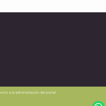
J
cto a la administración del portal: