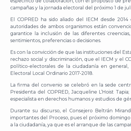
específico de colaboración, con el propósito de pre
campañas y la jornada electoral del próximo 1 de juli
El COPRED ha sido aliado del IECM desde 2014 en
autoridades de ambos organismos están convencid
garantice la inclusión de las diferentes creencia
sentimientos, preferencias o decisiones.
Es con la convicción de que las instituciones del Es
rechazo social y discriminación, que el IECM y e
político-electorales de la ciudadanía en general
Electoral Local Ordinario 2017-2018.
La firma del convenio se celebró en la sede centr
Presidenta del COPRED, Jacqueline L’Hoist Tapia; e
especialista en derechos humanos y estudios de gén
Durante su discurso, el Consejero Beltrán Miran
importantes del Proceso, pues el próximo domingo 29 
a la ciudadanía, ya que es el arranque de las campaña