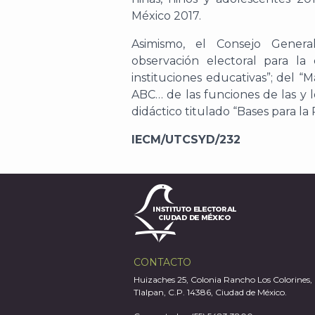
México 2017.
Asimismo, el Consejo Gener
observación electoral para la
instituciones educativas”; del “
ABC… de las funciones de las y 
didáctico titulado “Bases para la
IECM/UTCSYD/232
CONTACTO
Huizaches 25, Colonia Rancho Los Colorines,
Tlalpan, C.P. 14386, Ciudad de México.