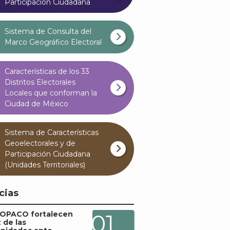
Participación Ciudadana
Sistema de Consulta del
Marco Geográfico Electoral
Características de los 33
Distritos Electorales
Locales que conforman la
Ciudad de México
Sistema de Características
Geoelectorales y de
Participación Ciudadana
(Unidades Territoriales)
cias
COPACO fortalecen
01
z de las