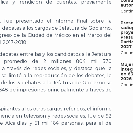
comu
lica y rendición de cuentas, previamente
autor
Contin
a, fue presentado el informe final sobre la
Pres
radio
5 debates a los cargos de Jefatura de Gobierno,
proy
ngreso de la Ciudad de México en el Marco del
Pres
Parti
l 2017-2018.
2027
Contin
ebates entre las y los candidatos a la Jefatura
n promedio de 2 millones 804 mil 570
Mujer
 a través de redes sociales, y destaca que la
integ
en 6
 se limitó a la reproducción de los debates, lo
2026
de los 3 debates a la Jefatura de Gobierno se
Contin
648 de impresiones, principalmente a través de
irantes a los otros cargos referidos, el informe
encia en televisión y redes sociales, fue de 92
 Alcaldías, y 51 mil 164 personas, para el de