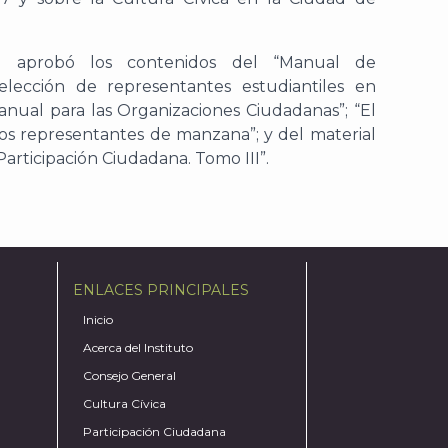
al aprobó los contenidos del “Manual de
 elección de representantes estudiantiles en
Manual para las Organizaciones Ciudadanas”; “El
los representantes de manzana”; y del material
 Participación Ciudadana. Tomo III”.
ENLACES PRINCIPALES
Inicio
Acerca del Instituto
Consejo General
Cultura Cívica
Participación Ciudadana