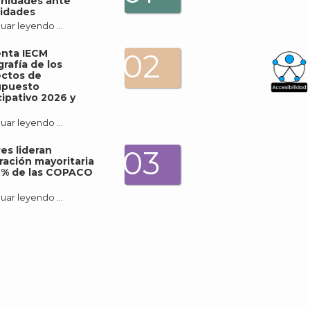
nidades ante
idades
uar leyendo …
enta IECM
02
grafía de los
ectos de
upuesto
cipativo 2026 y
What
Archi
uar leyendo …
es lideran
03
ración mayoritaria
3% de las COPACO
uar leyendo …
J