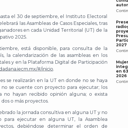
comu
autor
Contin
asta el 30 de septiembre, el Instituto Electoral
Pres
lebrará las Asambleas de Casos Especiales, tras
radio
ganadores en cada Unidad Territorial (UT) de la
proy
Pres
pativo 2025.
Parti
2027
iembre, está disponible, para consulta de la
Contin
ís, la calendarización de las asambleas en los
tales y en la Plataforma Digital de Participación
Mujer
integ
dadana.iecm.mx/#/inicio
.
en 6
2026
es se realizarán en la UT en donde no se haya
Contin
; no se cuente con proyecto para ejecutar; los
a no hayan recibido opinión alguna; o exista
 dos o más proyectos.
lebrado la jornada consultiva en alguna UT y no
o para ejecutar en alguna UT, la Asamblea
ectos, debiéndose determinar el orden de