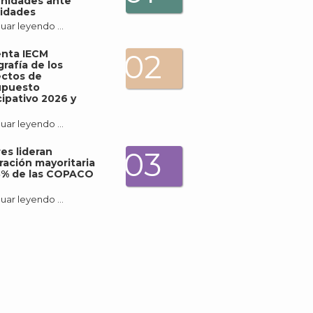
nidades ante
idades
uar leyendo …
enta IECM
02
grafía de los
ectos de
upuesto
J
cipativo 2026 y
uar leyendo …
es lideran
03
ración mayoritaria
3% de las COPACO
uar leyendo …