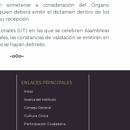
án someterse a consideración del Órgano
quien deberá emitir el dictamen dentro de los
 su recepción.
itoriales (UT) en las que se celebren Asambleas
les, las constancias de validación se emitirán en
 se hayan definido.
–o0o–
ENLACES PRINCIPALES
Inicio
Acerca del Instituto
Consejo General
Cultura Cívica
Participación Ciudadana