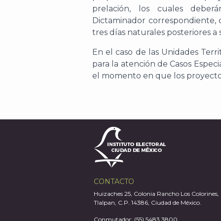
prelación, los cuales deber
Dictaminador correspondiente, 
tres días naturales posteriores a
En el caso de las Unidades Terr
para la atención de Casos Especia
el momento en que los proyectos
CONTACTO
Huizaches 25, Colonia Rancho Los Colorines,
Tlalpan, C.P. 14386, Ciudad de México.
Conmutador: (55) 5483 3800