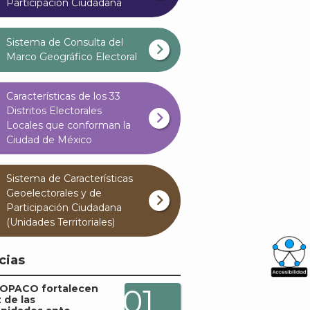
Participación Ciudadana
Sistema de Consulta del
Marco Geográfico Electoral
Características de los 33
Distritos Electorales
Locales que conforman la
Ciudad de México
Sistema de Características
Geoelectorales y de
Participación Ciudadana
(Unidades Territoriales)
cias
What
COPACO fortalecen
01
z de las
Archi