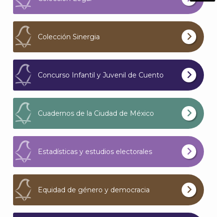
What
Archi
Colección Sinergia
Concurso Infantil y Juvenil de Cuento
J
Cuadernos de la Ciudad de México
Estadísticas y estudios electorales
Equidad de género y democracia