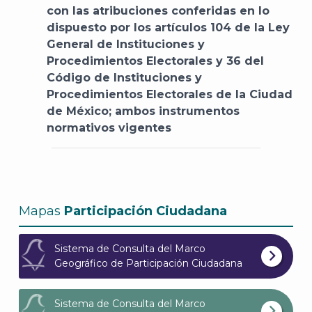
con las atribuciones conferidas en lo
dispuesto por los artículos 104 de la Ley
General de Instituciones y
Procedimientos Electorales y 36 del
J
Código de Instituciones y
Procedimientos Electorales de la Ciudad
de México; ambos instrumentos
normativos vigentes
Mapas
Participación Ciudadana
Sistema de Consulta del Marco
Geográfico de Participación Ciudadana
A
Sistema de Consulta del Marco