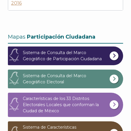
2016
J
Mapas
Participación Ciudadana
Sistema de Consulta del Marco
Geográfico de Participación Ciudadana
Sistema de Consulta del Marco
Geográfico Electoral
Características de los 33 Distritos
A
Electorales Locales que conforman la
Ciudad de México
Sistema de Características