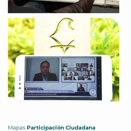
J
A
Mapas
Participación Ciudadana