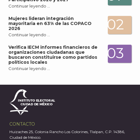
Continuar leyendo …
Mujeres lideran integración
02
mayoritaria en 63% de las COPACO
2026
Continuar leyendo …
Verifica IECM informes financieros de
03
organizaciones ciudadanas que
buscaron constituirse como partidos
políticos locales
Continuar leyendo …
J
CONTACTO
Huizaches 25, Colonia Rancho Los Colorines, Tlalpan, C.P. 14386,
Ciudad de México.