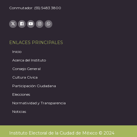
Conmutador: (55) 5483 3800
A
ENLACES PRINCIPALES
Inicio
Acerca del Instituto
Consejo General
Cultura Cívica
Participación Ciudadana
Elecciones
Normatividad y Transparencia
Noticias
Instituto Electoral de la Ciudad de México © 2024