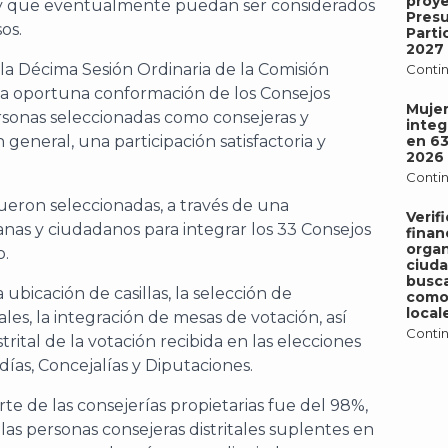
proy
es y que eventualmente puedan ser considerados
Pres
os.
Parti
2027
a Décima Sesión Ordinaria de la Comisión
Contin
 la oportuna conformación de los Consejos
Mujer
personas seleccionadas como consejeras y
integ
n general, una participación satisfactoria y
en 6
2026
Contin
ueron seleccionadas, a través de una
Verif
anas y ciudadanos para integrar los 33 Consejos
finan
organ
o.
ciud
busca
 ubicación de casillas, la selección de
como 
local
les, la integración de mesas de votación, así
Contin
rital de la votación recibida en las elecciones
días, Concejalías y Diputaciones.
arte de las consejerías propietarias fue del 98%,
 las personas consejeras distritales suplentes en