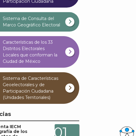
Participación Ciudadana
Sistema de Consulta del
Marco Geográfico Electoral
Características de los 33
Distritos Electorales
Locales que conforman la
Ciudad de México
Sistema de Características
Geoelectorales y de
Participación Ciudadana
(Unidades Territoriales)
cias
enta IECM
01
grafía de los