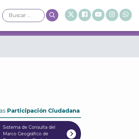
istritales
as
Participación Ciudadana
Sistema de Consulta del
Marco Geográfico de