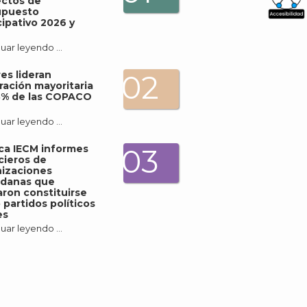
ectos de
upuesto
cipativo 2026 y
What
Archi
uar leyendo …
es lideran
02
ración mayoritaria
3% de las COPACO
uar leyendo …
J
ica IECM informes
03
cieros de
izaciones
adanas que
ron constituirse
partidos políticos
es
uar leyendo …