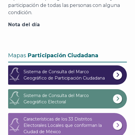
participación de todas las personas con alguna
condición.
Nota del día
A
Mapas
Participación Ciudadana
Sistema de Consulta del Marco
Geográfico de Participación Ciudadana
Sistema de Consulta del Marco
Geográfico Electoral
Características de los 33 Distritos
Electorales Locales que conforman la
Ciudad de México