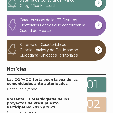
Sistema de Consulta del Marco
Geográfico Electoral
Características de los 33 Distritos
Electorales Locales que conforman la
Ciudad de México
Sistema de Características
Geoelectorales y de Participación
Ciudadana (Unidades Territoriales)
Noticias
01
Las COPACO fortalecen la voz de las
comunidades ante autoridades
Continuar leyendo …
Presenta IECM radiografía de los
02
proyectos de Presupuesto
Participativo 2026 y 2027
Continuar leyendo …