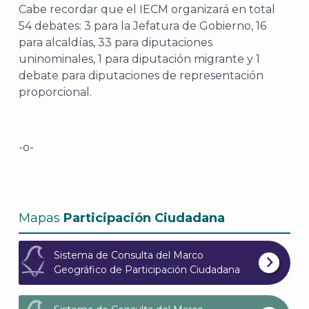
Cabe recordar que el IECM organizará en total
54 debates: 3 para la Jefatura de Gobierno, 16
para alcaldías, 33 para diputaciones
uninominales, 1 para diputación migrante y 1
debate para diputaciones de representación
proporcional.
A
-o-
Mapas
Participación Ciudadana
Sistema de Consulta del Marco
Geográfico de Participación Ciudadana