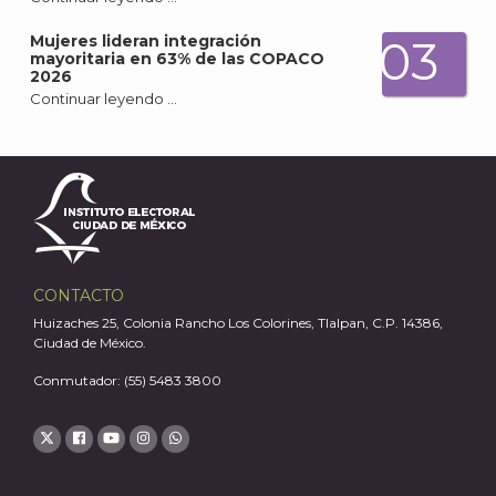
Mujeres lideran integración
03
mayoritaria en 63% de las COPACO
2026
Continuar leyendo …
J
CONTACTO
Huizaches 25, Colonia Rancho Los Colorines, Tlalpan, C.P. 14386,
Ciudad de México.
Conmutador: (55) 5483 3800