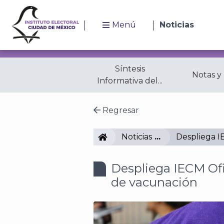
Menú
Noticias
Síntesis
Notas y
Informativa del...
Regresar
IECM
Noticias
Despliega I
Despliega IECM Ofi
de vacunación