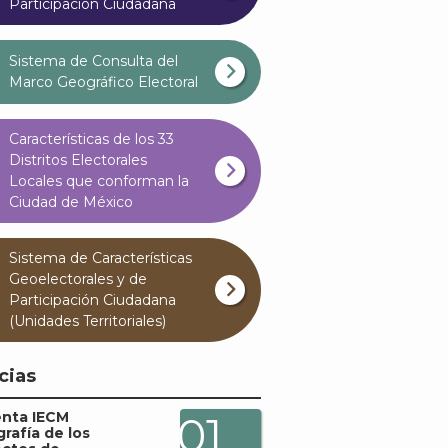
Participación Ciudadana
Sistema de Consulta del
Marco Geográfico Electoral
Características de los 33
Distritos Electorales
Locales que conforman la
Ciudad de México
Sistema de Características
Geoelectorales y de
Participación Ciudadana
(Unidades Territoriales)
cias
enta IECM
01
grafía de los