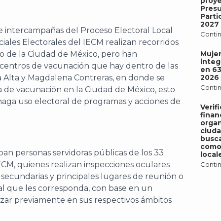
proy
Pres
Parti
2027
e intercampañas del Proceso Electoral Local
Contin
iciales Electorales del IECM realizan recorridos
rio de la Ciudad de México, pero han
Mujer
integ
s centros de vacunación que hay dentro de las
en 6
 Alta y Magdalena Contreras, en donde se
2026
Contin
ada de vacunación en la Ciudad de México, esto
e haga uso electoral de programas y acciones de
Verif
finan
organ
ciud
busca
como 
pan personas servidoras públicas de los 33
local
M, quienes realizan inspecciones oculares
Contin
secundarias y principales lugares de reunión o
ral que les corresponda, con base en un
zar previamente en sus respectivos ámbitos