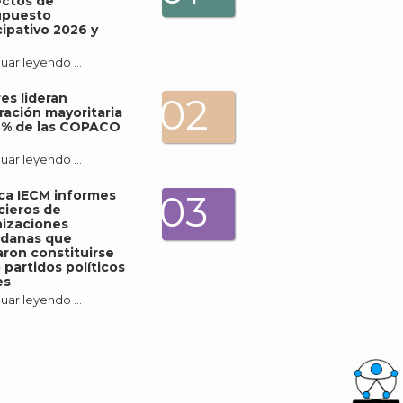
ectos de
upuesto
cipativo 2026 y
uar leyendo …
es lideran
02
ración mayoritaria
3% de las COPACO
uar leyendo …
ica IECM informes
03
cieros de
izaciones
adanas que
ron constituirse
partidos políticos
es
uar leyendo …