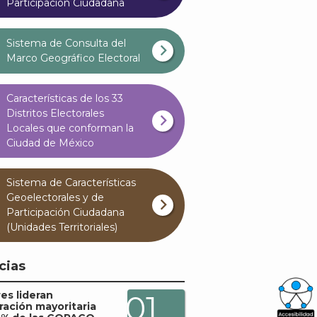
Participación Ciudadana
Sistema de Consulta del
Marco Geográfico Electoral
Características de los 33
Distritos Electorales
Locales que conforman la
Ciudad de México
Sistema de Características
Geoelectorales y de
Participación Ciudadana
(Unidades Territoriales)
cias
es lideran
01
ración mayoritaria