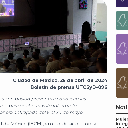
Ciudad de México, 25 de abril de 2024
Boletín de prensa UTCSyD-096
onas en prisión preventiva conozcan las
ras para emitir un voto informado
Noti
anera anticipada del 6 al 20 de mayo
Mujer
ad de México (IECM), en coordinación con la
integ