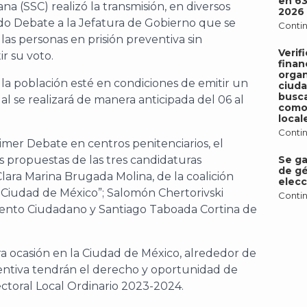
en 6
a (SSC) realizó la transmisión, en diversos
2026
ndo Debate a la Jefatura de Gobierno que se
Contin
a las personas en prisión preventiva sin
Verif
r su voto.
finan
organ
 la población esté en condiciones de emitir un
ciud
busca
al se realizará de manera anticipada del 06 al
como 
local
Contin
imer Debate en centros penitenciarios, el
as propuestas de las tres candidaturas
Se ga
de gé
Clara Marina Brugada Molina, de la coalición
elecc
 Ciudad de México”; Salomón Chertorivski
Contin
ento Ciudadano y Santiago Taboada Cortina de
a ocasión en la Ciudad de México, alrededor de
ventiva tendrán el derecho y oportunidad de
ectoral Local Ordinario 2023-2024.