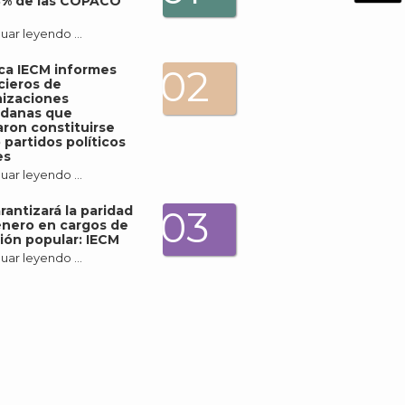
3% de las COPACO
What
uar leyendo …
Archi
ica IECM informes
02
cieros de
izaciones
adanas que
ron constituirse
partidos políticos
es
J
uar leyendo …
rantizará la paridad
03
nero en cargos de
ión popular: IECM
uar leyendo …