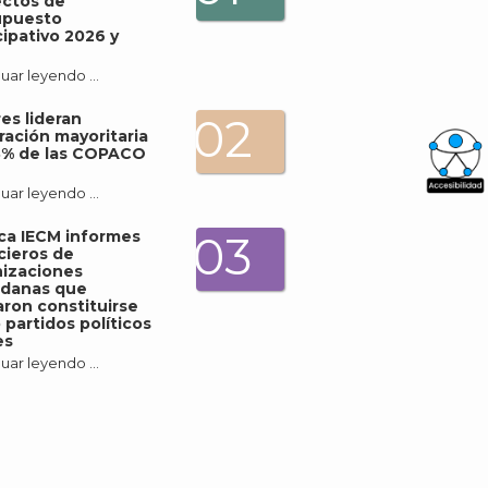
ectos de
upuesto
cipativo 2026 y
uar leyendo …
es lideran
02
ración mayoritaria
3% de las COPACO
uar leyendo …
What
Archi
ica IECM informes
03
cieros de
izaciones
adanas que
ron constituirse
partidos políticos
es
uar leyendo …
J