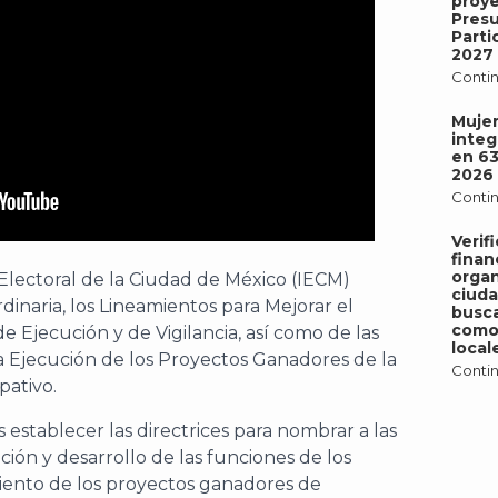
proy
Pres
Parti
2027
Contin
Mujer
integ
en 6
2026
Contin
Verif
finan
organ
 Electoral de la Ciudad de México (IECM)
ciud
dinaria, los Lineamientos para Mejorar el
busca
como 
 Ejecución y de Vigilancia, así como de las
local
a Ejecución de los Proyectos Ganadores de la
Contin
pativo.
s establecer las directrices para nombrar a las
ción y desarrollo de las funciones de los
miento de los proyectos ganadores de