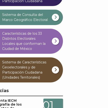
Participación Ciudadana
Sistema de Consulta del
Marco Geográfico Electoral
Características de los 33
Distritos Electorales
Locales que conforman la
Ciudad de México
Sistema de Características
Geoelectorales y de
Participación Ciudadana
(Unidades Territoriales)
cias
enta IECM
01
grafía de los