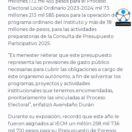
millones 172 mil 455 pesos para el Proceso
Electoral Local Ordinario 2023-2024; mil 73
millones 213 mil 585 pesos para la operación del
programa ordinario del Instituto y más de 18
What
millones de pesos, para las actividades
preparatorias de la Consulta de Presupuesto
Archi
Participativo 2025.
“Es menester reiterar que este presupuesto
representa las previsiones de gasto público
necesarias para cubrir las obligaciones a cargo de
este organismo autónomo, a fin de solventar los
J
programas, proyectos y actividades
institucionales que tenemos encomendadas,
prioritariamente las vinculadas al Proceso
Electoral”, enfatizó Avendaño Durán.
Durante su exposición, recordó que este año le
fueron asignados al IECM un millón 258 mil 736
mil 710 pesos para su Presupuesto de Egresos