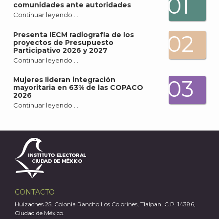
01
comunidades ante autoridades
Continuar leyendo …
A
Presenta IECM radiografía de los
02
proyectos de Presupuesto
Participativo 2026 y 2027
Continuar leyendo …
Mujeres lideran integración
03
mayoritaria en 63% de las COPACO
2026
Continuar leyendo …
CONTACTO
Huizaches 25, Colonia Rancho Los Colorines, Tlalpan, C.P. 14386,
Ciudad de México.