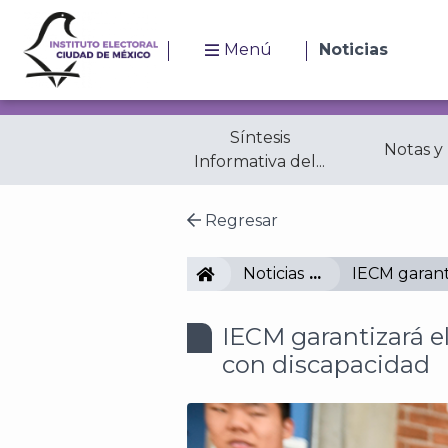
Menú
Noticias
Síntesis
Notas y
Informativa del...
Regresar
IECM
Noticias
IECM garant
IECM garantizará e
con discapacidad