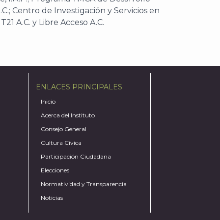
.C.; Centro de Investigación y Servicios en
 T21 A.C. y Libre Acceso A.C.
ENLACES PRINCIPALES
Inicio
Acerca del Instituto
Consejo General
Cultura Cívica
Participación Ciudadana
Elecciones
Normatividad y Transparencia
Noticias