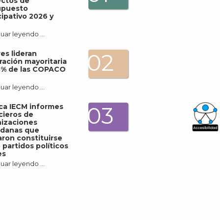
ectos de
upuesto
cipativo 2026 y
uar leyendo …
es lideran
02
ración mayoritaria
3% de las COPACO
uar leyendo …
ica IECM informes
03
cieros de
izaciones
adanas que
What
ron constituirse
partidos políticos
Archi
es
uar leyendo …