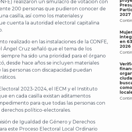
proy
CONFE) realizaron un simulacro de votación con
Pres
mente 200 personas que pudieron conocer de
Parti
2027
na casilla, así como los materiales y
Contin
e cuenta la autoridad electoral capitalina
o.
Mujer
integ
to realizado en las instalaciones de la CONFE,
en 6
2026
del Ángel Cruz señaló que el tema de los
Contin
 siempre ha sido una prioridad para el órgano
dicó, desde hace años se incluyen materiales
Verif
finan
que las personas con discapacidad puedan
organ
áticos.
ciud
busca
como 
ectoral 2023-2024, el IECM y el Instituto
local
que en cada casilla existan aditamentos
Contin
 impedimento para que todas las personas con
derechos político-electorales.
misión de Igualdad de Género y Derechos
ra este Proceso Electoral Local Ordinario