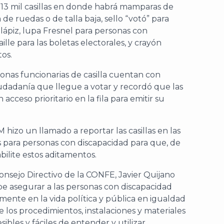
 13 mil casillas en donde habrá mamparas de
a de ruedas o de talla baja, sello “votó” para
ápiz, lupa Fresnel para personas con
aille para las boletas electorales, y crayón
tos.
onas funcionarias de casilla cuentan con
iudadanía que llegue a votar y recordó que las
cceso prioritario en la fila para emitir su
 hizo un llamado a reportar las casillas en las
 para personas con discapacidad para que, de
bilite estos aditamentos.
Consejo Directivo de la CONFE, Javier Quijano
e asegurar a las personas con discapacidad
mente en la vida política y pública en igualdad
 los procedimientos, instalaciones y materiales
ibles y fáciles de entender y utilizar.