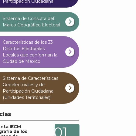
Participación Ciudadana
Sistema de Consulta del
Marco Geográfico Electoral
Características de los 33
Distritos Electorales
Locales que conforman la
Ciudad de México
Sistema de Características
Geoelectorales y de
Participación Ciudadana
(Unidades Territoriales)
cias
enta IECM
01
grafía de los