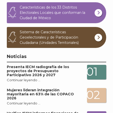
Características de los 33 Distritos
Electorales Locales que conforman la
Ciudad de México
Sistema de Características
Geoelectorales y de Participación
A
Ciudadana (Unidades Territoriales)
Noticias
Presenta IECM radiografía de los
01
proyectos de Presupuesto
Participativo 2026 y 2027
Continuar leyendo …
Mujeres lideran integración
02
mayoritaria en 63% de las COPACO
2026
Continuar leyendo …