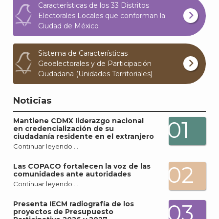
Características de los 33 Distritos
Electorales Locales que conforman la
Ciudad de México
Sistema de Características
Geoelectorales y de Participación
A
Ciudadana (Unidades Territoriales)
Noticias
Mantiene CDMX liderazgo nacional
01
en credencialización de su
ciudadanía residente en el extranjero
Continuar leyendo …
02
Las COPACO fortalecen la voz de las
comunidades ante autoridades
Continuar leyendo …
Presenta IECM radiografía de los
03
proyectos de Presupuesto