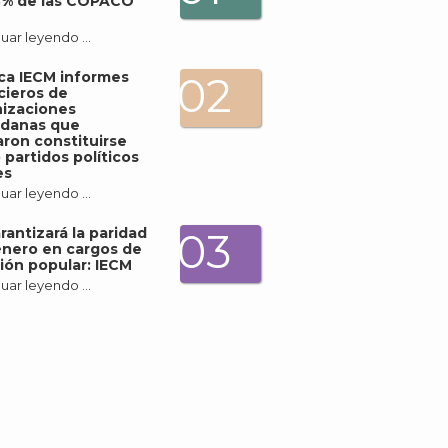
3% de las COPACO
uar leyendo …
ica IECM informes
02
cieros de
izaciones
adanas que
ron constituirse
partidos políticos
es
uar leyendo …
rantizará la paridad
03
nero en cargos de
ión popular: IECM
uar leyendo …