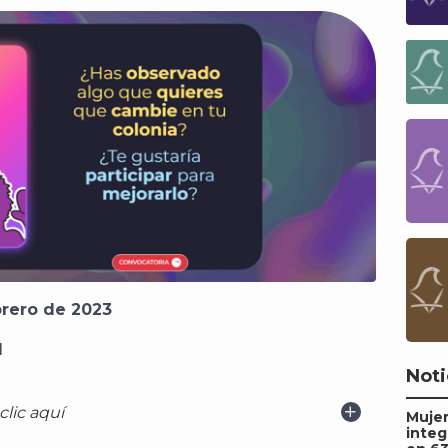
brero de 2023
1
Noti
lic aquí
Mujer
integ