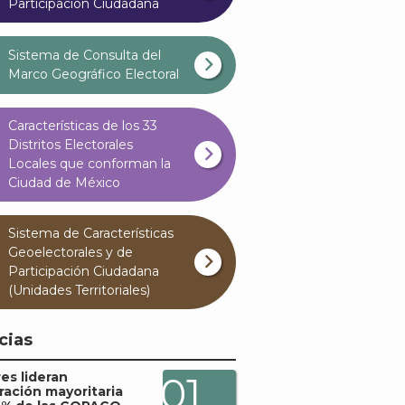
Participación Ciudadana
Sistema de Consulta del
Marco Geográfico Electoral
Características de los 33
Distritos Electorales
Locales que conforman la
Ciudad de México
Sistema de Características
Geoelectorales y de
Participación Ciudadana
(Unidades Territoriales)
cias
es lideran
01
ración mayoritaria