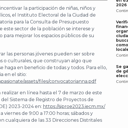
en 6
2026
ncentivar la participación de niñas, niños y
Contin
cos, el Instituto Electoral de la Ciudad de
toria para la Consulta de Presupuesto
Verif
finan
 este sector de la población se interese y
organ
o para mejorar los espacios públicos de su
ciud
busca
como 
local
rar las personas jóvenes pueden ser sobre
Contin
vas o culturales, que construyan algo que
Se ga
e haga en beneficio de todas y todos. Para ello,
de gé
en el sitio:
elecc
pasionate/assets/files/convocatorianna.pdf
Contin
 realizar en línea hasta el 7 de marzo de este
s del Sistema de Registro de Proyectos de
ROE) 2023-2024 en:
https://siproe2023.iecm.mx/
a viernes de 9:00 a 17:00 horas; sábados y
n cualquiera de las 33 Direcciones Distritales