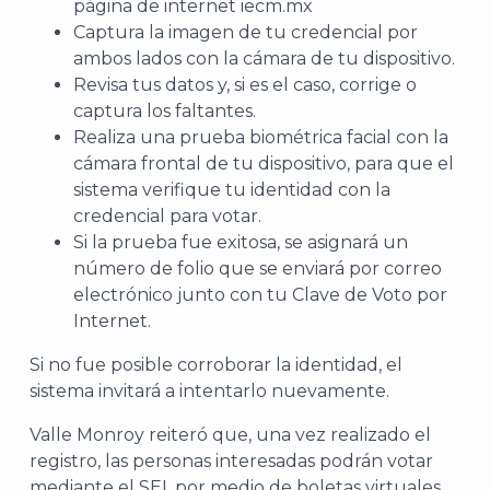
página de internet iecm.mx
Archi
Captura la imagen de tu credencial por
ambos lados con la cámara de tu dispositivo.
Revisa tus datos y, si es el caso, corrige o
captura los faltantes.
Realiza una prueba biométrica facial con la
cámara frontal de tu dispositivo, para que el
J
sistema verifique tu identidad con la
credencial para votar.
Si la prueba fue exitosa, se asignará un
número de folio que se enviará por correo
electrónico junto con tu Clave de Voto por
Internet.
Si no fue posible corroborar la identidad, el
sistema invitará a intentarlo nuevamente.
Valle Monroy reiteró que, una vez realizado el
registro, las personas interesadas podrán votar
mediante el SEI, por medio de boletas virtuales,