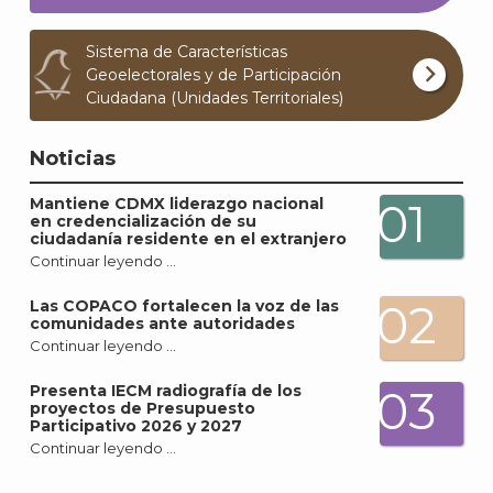
Sistema de Características
J
Geoelectorales y de Participación
Ciudadana (Unidades Territoriales)
Noticias
Mantiene CDMX liderazgo nacional
01
en credencialización de su
ciudadanía residente en el extranjero
Continuar leyendo …
02
Las COPACO fortalecen la voz de las
comunidades ante autoridades
Continuar leyendo …
Presenta IECM radiografía de los
03
proyectos de Presupuesto
A
Participativo 2026 y 2027
Continuar leyendo …