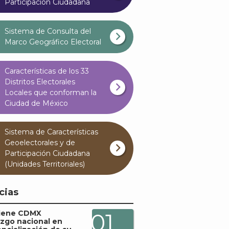
Participación Ciudadana
Sistema de Consulta del
Marco Geográfico Electoral
Características de los 33
Distritos Electorales
Locales que conforman la
Ciudad de México
Sistema de Características
Geoelectorales y de
Participación Ciudadana
(Unidades Territoriales)
cias
iene CDMX
01
azgo nacional en