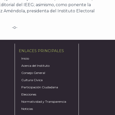
Editorial del IEEG; asimismo, como ponente la
z Améndola, presidenta del Instituto Electoral
-o-
ENLACES PRINCIPALES
Inicio
Acerca del Instituto
Consejo General
Cultura Cívica
Participación Ciudadana
Elecciones
Normatividad y Transparencia
Noticias