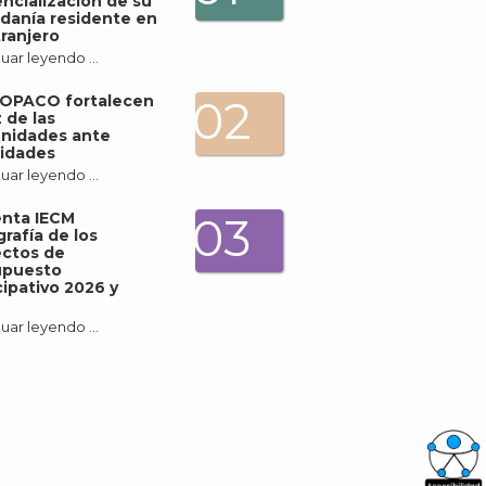
ncialización de su
danía residente en
tranjero
uar leyendo …
COPACO fortalecen
02
z de las
nidades ante
idades
uar leyendo …
enta IECM
03
grafía de los
ectos de
upuesto
cipativo 2026 y
uar leyendo …