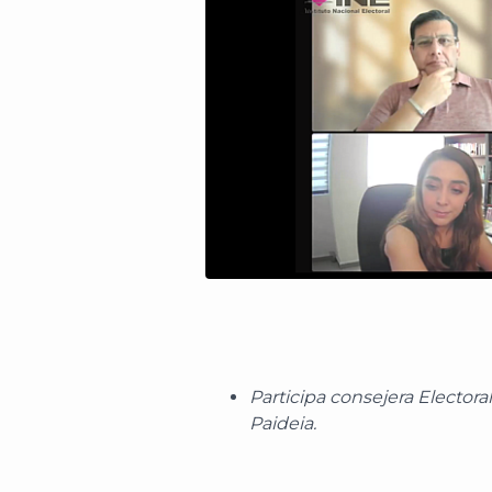
Participa consejera Electoral
Paideia.