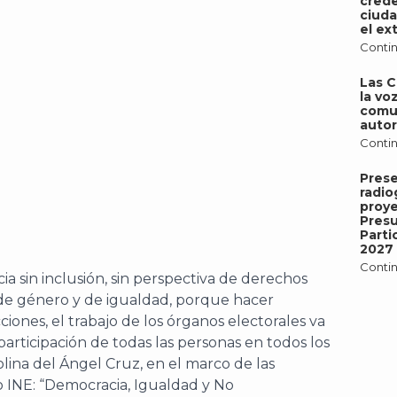
crede
ciuda
el ex
Contin
Las 
la vo
comu
autor
Contin
Pres
radio
proy
Pres
Parti
2027
Contin
 sin inclusión, sin perspectiva de derechos
de género y de igualdad, porque hacer
iones, el trabajo de los órganos electorales va
participación de todas las personas en todos los
olina del Ángel Cruz, en el marco de las
bro INE: “Democracia, Igualdad y No