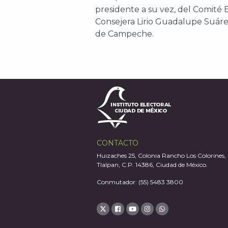
presidente a su vez, del Comité 
Consejera Lirio Guadalupe Suáre
de Campeche.
CONTACTO
Huizaches 25, Colonia Rancho Los Colorines,
Tlalpan, C.P. 14386, Ciudad de México.
Conmutador: (55) 5483 3800