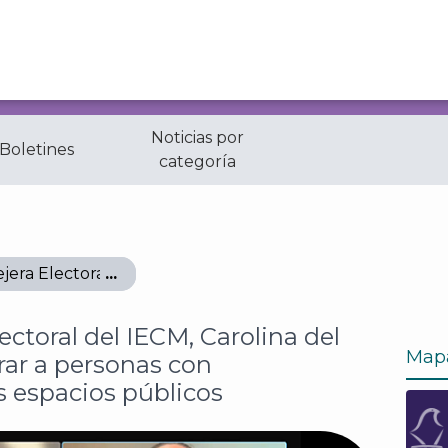
Noticias por
 Boletines
categoría
era Electoral del IECM, Carolina del Ángel Cruz, a integ
ctoral del IECM, Carolina del
Map
rar a personas con
s espacios públicos