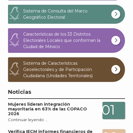
Sistema de Consulta del Marco
Geográfico Electoral
Características de los 33 Distritos
Electorales Locales que conforman la
Ciudad de México
Sistema de Características
Geoelectorales y de Participación
Ciudadana (Unidades Territoriales)
Noticias
Mujeres lideran integración
01
mayoritaria en 63% de las COPACO
2026
Continuar leyendo …
Verifica IECM informes financieros de