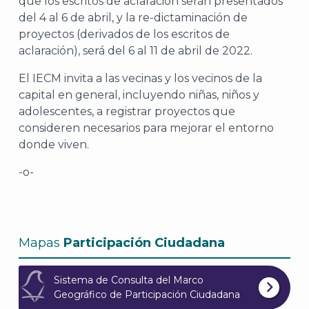
que los escritos de aclaración serán presentados
del 4 al 6 de abril, y la re-dictaminación de
proyectos (derivados de los escritos de
aclaración), será del 6 al 11 de abril de 2022.
El IECM invita a las vecinas y los vecinos de la
capital en general, incluyendo niñas, niños y
adolescentes, a registrar proyectos que
consideren necesarios para mejorar el entorno
A
donde viven.
-o-
Mapas
Participación Ciudadana
Sistema de Consulta del Marco
Geográfico de Participación Ciudadana