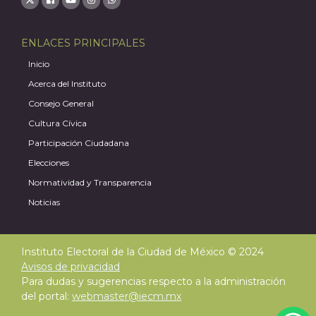
ENLACES PRINCIPALES
A
Inicio
Acerca del Instituto
Consejo General
Cultura Cívica
Participación Ciudadana
Elecciones
Normatividad y Transparencia
Noticias
Instituto Electoral de la Ciudad de México © 2024
Avisos de privacidad
Para dudas y sugerencias respecto a la administración
del portal:
webmaster@iecm.mx