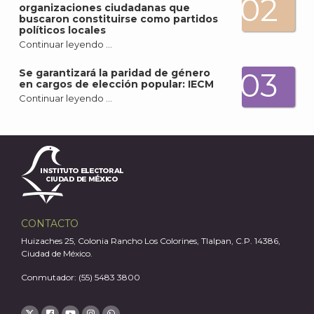
02
organizaciones ciudadanas que
buscaron constituirse como partidos
políticos locales
Continuar leyendo …
03
Se garantizará la paridad de género
en cargos de elección popular: IECM
Continuar leyendo …
J
CONTACTO
Huizaches 25, Colonia Rancho Los Colorines, Tlalpan, C.P. 14386,
Ciudad de México.
Conmutador: (55) 5483 3800