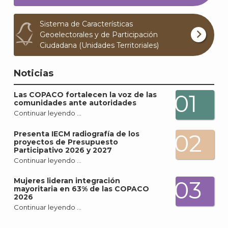
Sistema de Características
Geoelectorales y de Participación
Ciudadana (Unidades Territoriales)
Noticias
A
01
Las COPACO fortalecen la voz de las
comunidades ante autoridades
Continuar leyendo …
Presenta IECM radiografía de los
02
proyectos de Presupuesto
Participativo 2026 y 2027
Continuar leyendo …
Mujeres lideran integración
03
mayoritaria en 63% de las COPACO
2026
Continuar leyendo …