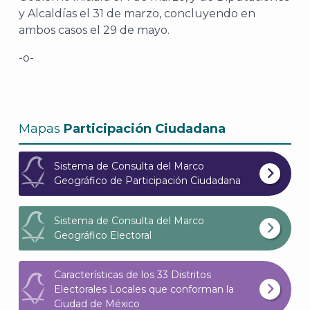
y Alcaldías el 31 de marzo, concluyendo en
ambos casos el 29 de mayo.
-o-
Mapas
Participación Ciudadana
Sistema de Consulta del Marco
Geográfico de Participación Ciudadana
Sistema de Consulta del Marco
J
Geográfico Electoral
Características de los 33 Distritos
Electorales Locales que conforman la
Ciudad de México