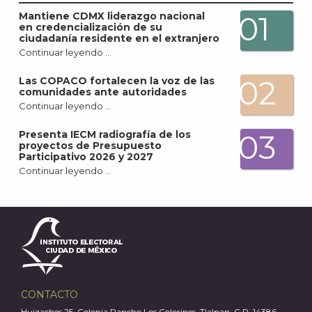
J
Mantiene CDMX liderazgo nacional
01
en credencialización de su
ciudadanía residente en el extranjero
Continuar leyendo …
02
Las COPACO fortalecen la voz de las
comunidades ante autoridades
Continuar leyendo …
Presenta IECM radiografía de los
03
proyectos de Presupuesto
Participativo 2026 y 2027
Continuar leyendo …
A
CONTACTO
Huizaches 25, Colonia Rancho Los Colorines, Tlalpan, C.P. 14386,