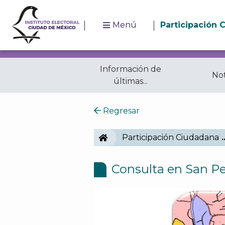
Menú
Participación 
Información de
Not
últimas...
Licitaciones
Trans
Regresar
IECM
Participación Ciudadana
Consulta en San P