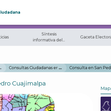
Ciudadana
Síntesis
icias
Gaceta Elector
informativa del...
parencia
Marco Normativo
Consultas Ciudadanas en la Ciudad de México
Consulta en San Ped
edro Cuajimalpa
Map