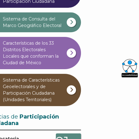
Participación Ciudadana
Sistema de Consulta del
Marco Geográfico Electoral
Características de los 33
Distritos Electorales
Locales que conforman la
Ciudad de México
What
Sistema de Características
Geoelectorales y de
Archi
Participación Ciudadana
(Unidades Territoriales)
cias de
Participación
dadana
J
ocatoria