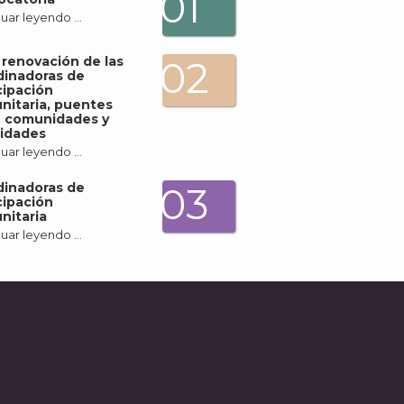
01
uar leyendo …
a renovación de las
02
dinadoras de
cipación
itaria, puentes
e comunidades y
idades
uar leyendo …
dinadoras de
03
cipación
nitaria
uar leyendo …
A