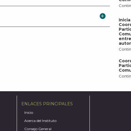
Contin
Inici
Coor
Parti
Comun
entr
autor
Contin
Coor
Parti
Comu
Contin
ENLACES PRINCIPALES
Inicio
Acerca del Instituto
Consejo General