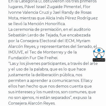
En la Categoría D, obtuvieron los tres primeros
lugares, Pável Israel Zugaide Pimentel, Flor
Ivonne Valencia Cruzi y Jael Randy de Rosas
Mota, mientras que Alicia Inés Pérez Rodríguez
se llevó la Mención Honorífica.
La ceremonia de premiación, en el auditorio
Sebastián Lerdo de Tejada, fue encabezada
por la Consejera Electoral del IECM, Myriam
Alarcón Reyes, y representantes del Senado, el
IMJUVE, el Tec de Monterrey y de la
Fundación Fur Die Freihei.
“Las y los jóvenes participantes, a través del arte
What
y el uso de la palabra, que es lo que hace
Archi
justamente la deliberación pública, nos
permiten a aprender a comunicarnos. Ellas y
ellos han hecho que nos demos cuenta que
sus intereses y los nuestros, son comunes, que
no son ajenos, ni están separados”, expuso la
Consejera Alarcón Reyes.