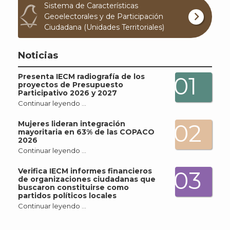
Sistema de Características
Geoelectorales y de Participación
Ciudadana (Unidades Territoriales)
Noticias
Presenta IECM radiografía de los
01
proyectos de Presupuesto
Participativo 2026 y 2027
Continuar leyendo …
Mujeres lideran integración
02
mayoritaria en 63% de las COPACO
2026
Continuar leyendo …
Verifica IECM informes financieros
03
J
de organizaciones ciudadanas que
buscaron constituirse como
partidos políticos locales
Continuar leyendo …