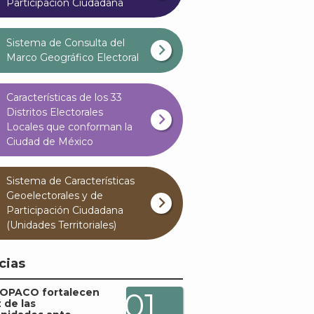
Participación Ciudadana
Sistema de Consulta del
Marco Geográfico Electoral
Características de los 33
Distritos Electorales
Locales que conforman la
Ciudad de México
Sistema de Características
Geoelectorales y de
Participación Ciudadana
(Unidades Territoriales)
cias
COPACO fortalecen
01
z de las