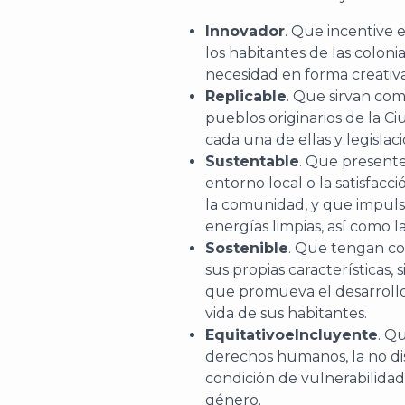
Innovador
. Que incentive e
los habitantes de las colonia
necesidad en forma creativa
Replicable
. Que sirvan com
pueblos originarios de la C
cada una de ellas y legislaci
Sustentable
. Que presente
entorno local o la satisfacc
la comunidad, y que impulse
energías limpias, así como 
Sostenible
. Que tengan co
sus propias características,
que promueva el desarrollo
vida de sus habitantes.
Equitativoe
Incluyente
. Q
derechos humanos, la no dis
condición de vulnerabilidad 
género.