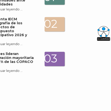
nidades ante
idades
uar leyendo …
enta IECM
02
grafía de los
ectos de
upuesto
cipativo 2026 y
What
uar leyendo …
Archi
es lideran
03
ración mayoritaria
3% de las COPACO
uar leyendo …
J