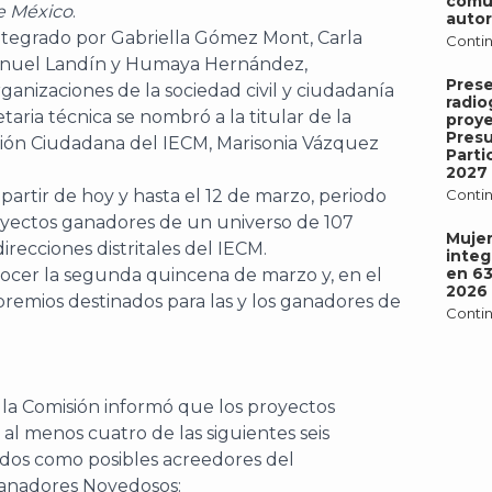
comu
de México
.
autor
ntegrado por Gabriella Gómez Mont, Carla
Contin
Manuel Landín y Humaya Hernández,
Pres
ganizaciones de la sociedad civil y ciudadanía
radio
aria técnica se nombró a la titular de la
proy
Pres
ación Ciudadana del IECM, Marisonia Vázquez
Parti
2027
 partir de hoy y hasta el 12 de marzo, periodo
Contin
royectos ganadores de un universo de 107
Mujer
recciones distritales del IECM.
integ
en 6
nocer la segunda quincena de marzo y, en el
2026
remios destinados para las y los ganadores de
Contin
e la Comisión informó que los proyectos
al menos cuatro de las siguientes seis
rados como posibles acreedores del
anadores Novedosos: