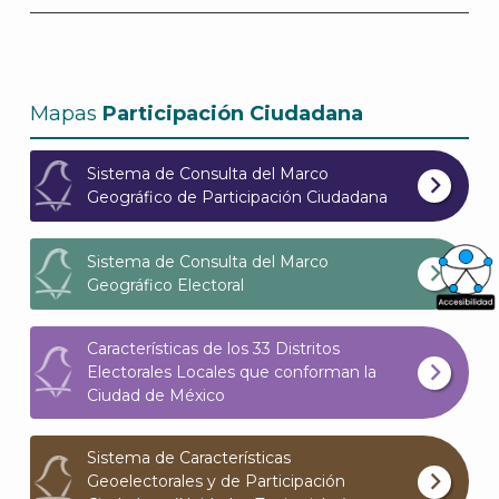
Mapas
Participación Ciudadana
Sistema de Consulta del Marco
Geográfico de Participación Ciudadana
Sistema de Consulta del Marco
Geográfico Electoral
What
Características de los 33 Distritos
Archi
Electorales Locales que conforman la
Ciudad de México
Sistema de Características
Geoelectorales y de Participación