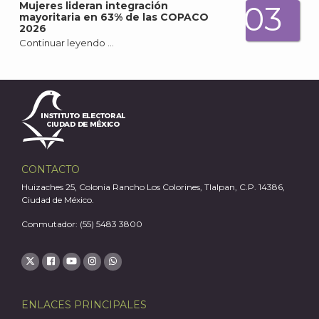
Mujeres lideran integración
03
mayoritaria en 63% de las COPACO
2026
Continuar leyendo …
CONTACTO
A
Huizaches 25, Colonia Rancho Los Colorines, Tlalpan, C.P. 14386,
Ciudad de México.
Conmutador: (55) 5483 3800
ENLACES PRINCIPALES