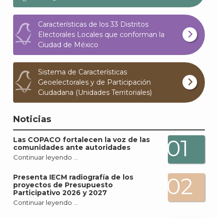
Características de los 33 Distritos
Electorales Locales que conforman la
Ciudad de México
Sistema de Características
Geoelectorales y de Participación
Ciudadana (Unidades Territoriales)
Noticias
01
Las COPACO fortalecen la voz de las
comunidades ante autoridades
Continuar leyendo …
Presenta IECM radiografía de los
02
J
proyectos de Presupuesto
Participativo 2026 y 2027
Continuar leyendo …