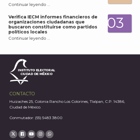
A
Continuar leyendo …
Verifica IECM informes financieros de
03
organizaciones ciudadanas que
buscaron constituirse como partidos
políticos locales
Continuar leyendo …
CONTACTO
Huizaches 25, Colonia Rancho Los Colorines, Tlalpan, C.P. 14386,
Ciudad de México.
Conmutador: (55) 5483 3800