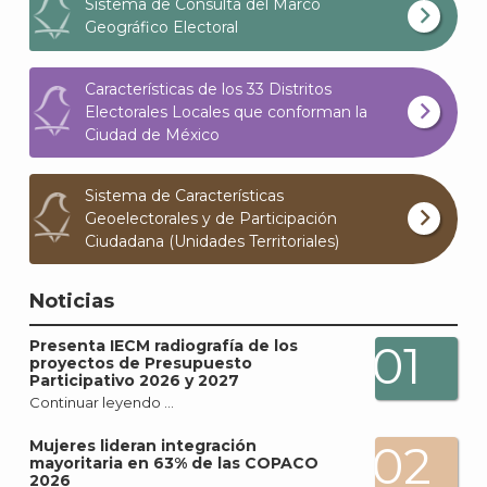
Sistema de Consulta del Marco
Geográfico Electoral
Características de los 33 Distritos
Electorales Locales que conforman la
Ciudad de México
J
Sistema de Características
Geoelectorales y de Participación
Ciudadana (Unidades Territoriales)
Noticias
Presenta IECM radiografía de los
01
proyectos de Presupuesto
Participativo 2026 y 2027
Continuar leyendo …
Mujeres lideran integración
02
mayoritaria en 63% de las COPACO
2026