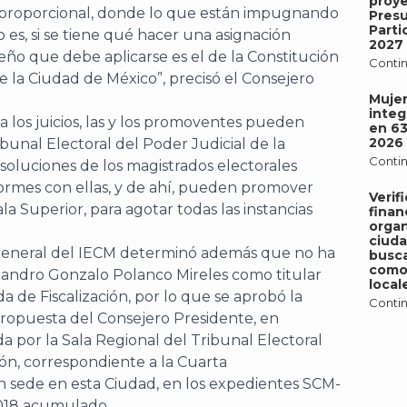
proy
 proporcional, donde lo que están impugnando
Pres
Parti
 es, si se tiene qué hacer una asignación
2027
iseño que debe aplicarse es el de la Constitución
Contin
e la Ciudad de México”, precisó el Consejero
Mujer
integ
los juicios, las y los promoventes pueden
en 6
2026
ibunal Electoral del Poder Judicial de la
Contin
soluciones de los magistrados electorales
formes con ellas, y de ahí, pueden promover
Verif
la Superior, para agotar todas las instancias
finan
organ
ciud
o General del IECM determinó además que no ha
busca
como 
lejandro Gonzalo Polanco Mireles como titular
local
a de Fiscalización, por lo que se aprobó la
Contin
propuesta del Consejero Presidente, en
a por la Sala Regional del Tribunal Electoral
ión, correspondiente a la Cuarta
n sede en esta Ciudad, en los expedientes SCM-
018 acumulado.