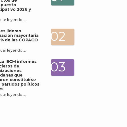
ectos de
upuesto
cipativo 2026 y
J
uar leyendo …
es lideran
02
ración mayoritaria
3% de las COPACO
uar leyendo …
ica IECM informes
03
cieros de
izaciones
adanas que
ron constituirse
partidos políticos
es
uar leyendo …
A