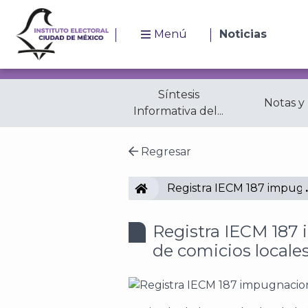
Menú
Noticias
Síntesis
Notas y
Informativa del...
Regresar
IECM
Registra IECM 187 impugn
Registra IECM 187
de comicios locale