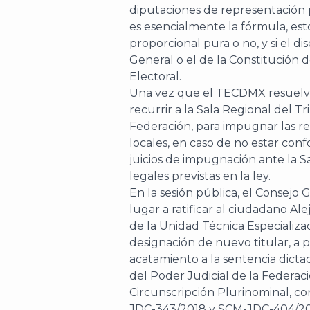
diputaciones de representación
es esencialmente la fórmula, esto
proporcional pura o no, y si el d
General o el de la Constitución d
Electoral.
Una vez que el TECDMX resuelva 
recurrir a la Sala Regional del Tr
Federación, para impugnar las re
locales, en caso de no estar con
juicios de impugnación ante la Sa
legales previstas en la ley.
En la sesión pública, el Consej
lugar a ratificar al ciudadano A
de la Unidad Técnica Especializad
designación de nuevo titular, a 
acatamiento a la sentencia dictad
del Poder Judicial de la Federac
Circunscripción Plurinominal, co
JDC-343/2018 y SCM-JDC-404/2