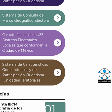
Participación Ciudadana
Sistema de Consulta del
Marco Geográfico Electoral
Características de los 33
Distritos Electorales
Locales que conforman la
Ciudad de México
Sistema de Características
Geoelectorales y de
Participación Ciudadana
(Unidades Territoriales)
What
Archi
cias
enta IECM
01
grafía de los