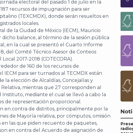
jornada electoral del pasado 1 de julio en la
n 187 recursos de impugnación para ser
apitalino (TEXCMDX), donde serán resueltos en
gistrados locales.
ral de la Ciudad de México (IECM), Mauricio
dicho balance, al término de la sesión pública
al, en la cual se presentó el Cuarto Informe
18, del Comité Técnico Asesor de Conteos
al Local 2017-2018 (COTECORA).
rededor de 160 de los recursos de
el IECM para ser turnados al TECMDX están
e la elección de Alcaldías, Concejalías y
 Relativa, mientras que 27 corresponden al
Instituto, mediante el cual se llevó a cabo la
es de representación proporcional.
 en contra de distritos, principalmente por la
Noti
ones de Mayoría relativa, por cómputos, omisión
as en las que piden recuento de paquetes,
Pres
radio
s son en contra del Acuerdo de asignación de