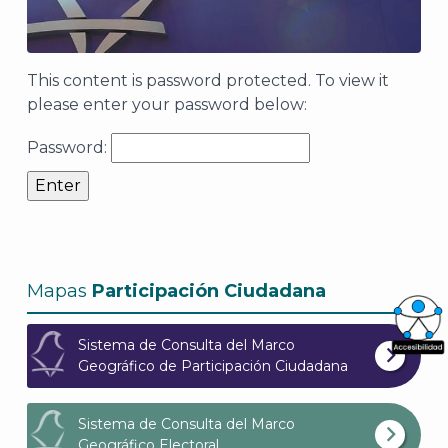
This content is password protected. To view it
please enter your password below:
Password:
Mapas
Participación Ciudadana
Sistema de Consulta del Marco
What
Geográfico de Participación Ciudadana
Archi
Sistema de Consulta del Marco
Geográfico Electoral