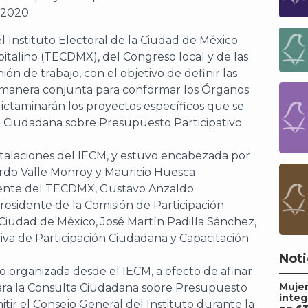
 Instituto Electoral de la Ciudad de México
pitalino (TECDMX), del Congreso local y de las
ón de trabajo, con el objetivo de definir las
 manera conjunta para conformar los Órganos
ictaminarán los proyectos específicos que se
 Ciudadana sobre Presupuesto Participativo
nstalaciones del IECM, y estuvo encabezada por
ardo Valle Monroy y Mauricio Huesca
dente del TECDMX, Gustavo Anzaldo
residente de la Comisión de Participación
Ciudad de México, José Martín Padilla Sánchez,
tiva de Participación Ciudadana y Capacitación
Noti
jo organizada desde el IECM, a efecto de afinar
Mujer
 para la Consulta Ciudadana sobre Presupuesto
integ
tir el Consejo General del Instituto durante la