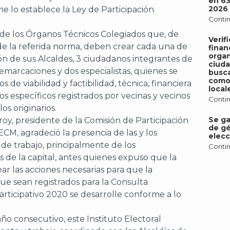
en 6
2026
e lo establece la Ley de Participación
Contin
 de los Órganos Técnicos Colegiados que, de
Verif
de la referida norma, deben crear cada una de
finan
organ
ción de sus Alcaldes, 3 ciudadanos integrantes de
ciud
emarcaciones y dos especialistas, quienes se
busca
como 
s de viabilidad y factibilidad, técnica, financiera
local
tos específicos registrados por vecinas y vecinos
Contin
os originarios.
Se ga
roy, presidente de la Comisión de Participación
de gé
CM, agradeció la presencia de las y los
elecc
 de trabajo, principalmente de los
Contin
s de la capital, antes quienes expuso que la
ar las acciones necesarias para que la
ue sean registrados para la Consulta
ticipativo 2020 se desarrolle conforme a lo
ño consecutivo, este Instituto Electoral