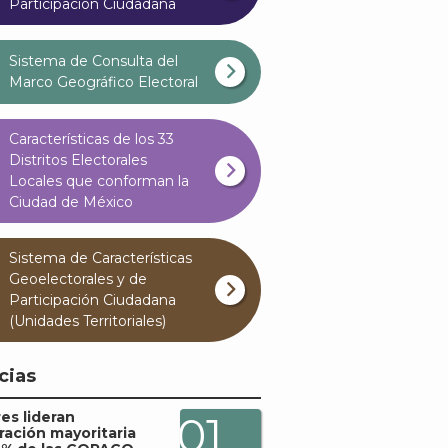
Participación Ciudadana
Sistema de Consulta del
Marco Geográfico Electoral
Características de los 33
Distritos Electorales
Locales que conforman la
Ciudad de México
Sistema de Características
Geoelectorales y de
Participación Ciudadana
(Unidades Territoriales)
cias
es lideran
01
ración mayoritaria