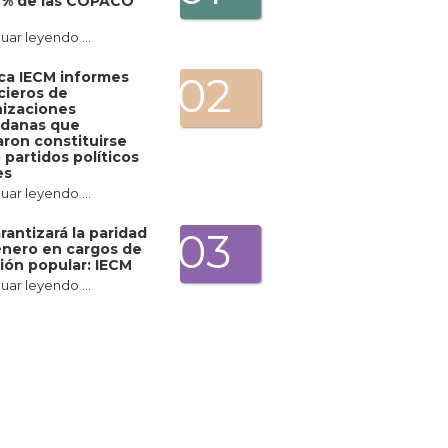
3% de las COPACO
uar leyendo …
ica IECM informes
02
cieros de
izaciones
adanas que
ron constituirse
partidos políticos
es
uar leyendo …
rantizará la paridad
03
nero en cargos de
ión popular: IECM
uar leyendo …