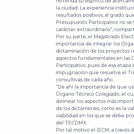
refrenda su espíritu de acercami
la ciudad. La experiencia insti
resultados positivos, al grado q
Presupuesto Participativo no se
carácter extraordinario”, compar
Por su parte, el Magistrado Ele
importancia de integrar los Órga
dictaminación de los proyectos r
aspectos fundamentales en las 
Participativo, pues de esa etapa 
impugnación que resuelve el Tri
consultivas de cada año.
“De ahí la importancia de que u
Órgano Técnico Colegiado, el cua
delinear los aspectos más import
de los dictámenes, como es la val
viabilidad en los que se debe pr
del TECDMX.
Por tal motivo el IECM, a través 