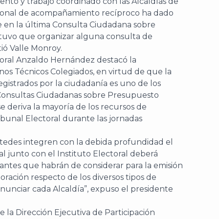
ento y trabajo coordinado con las Alcaldías de
tucional de acompañamiento recíproco ha dado
ue en la última Consulta Ciudadana sobre
 tuvo que organizar alguna consulta de
tió Valle Monroy.
ctoral Anzaldo Hernández destacó la
nos Técnicos Colegiados, en virtud de que la
egistrados por la ciudadanía es uno de los
Consultas Ciudadanas sobre Presupuesto
se deriva la mayoría de los recursos de
bunal Electoral durante las jornadas
stedes integren con la debida profundidad el
l junto con el Instituto Electoral deberá
antes que habrán de considerar para la emisión
oración respecto de los diversos tipos de
onunciar cada Alcaldía”, expuso el presidente
de la Dirección Ejecutiva de Participación