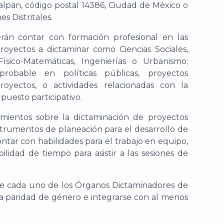
lalpan, código postal 14386, Ciudad de México
o
s Distritales.
berán contar con
formación profesional
en las
royectos a dictaminar como Ciencias Sociales,
Físico-Matemáticas, Ingenierías o Urbanismo
;
mprobable
en
políticas públicas, proyectos
royectos
,
o actividades relacionadas con la
puesto participativo.
imientos
sobre la dictaminación de proyectos
strumentos de planeación para el desarrollo
de
ontar con h
abilidades para el trabajo en equipo
,
bilidad de tiempo para asistir a las sesiones de
ue
cada uno de los
Órganos Dictaminadores de
a paridad de género e integrar
se con
al menos