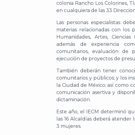
colonia Rancho Los Colorines, T
en cualquiera de las 33 Direccione
Las personas especialistas de
materias relacionadas con los p
Humanidades, Artes, Ciencias 
a
demás de e
xperiencia co
comunitarios
,
evaluación de p
ejecución de proyectos de presu
También deberán
tener
conoc
comunitarios y públicos
; y
los in
la Ciudad de México
; a
sí como c
c
omunicación asertiva
y d
isponi
dictaminación.
Este año, el IECM
determinó
q
las 16
A
lcaldías
debe
rá atender
l
3 mujeres.