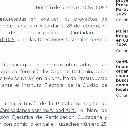
proy
Pres
Boletín de prensa UTCSyD-0
57
Parti
2027
 interesadas
en evaluar los proyectos de
Contin
á
n
registr
arse
, a más tardar el 28 de febrero,
en
Mujer
 de Participación Ciudadana
integ
eod2025
o en la
s Direcciones Distritales o en la
en 6
2026
Contin
Verif
o día para
que
las personas i
nteresadas en
ser
finan
organ
as que conformarán los Órganos Dictaminadores
ciud
de México
(ODA) en
la Consulta de Presupuesto
busca
como 
n ante el
Instituto Electoral de la Ciudad de
local
Contin
 línea,
a través de la Plataforma Digital de
://aplicaciones.iecm.mx/sireod2025
,
o bien, de
ción Ejecut
iva de Participación Ciudadana y
M con domicilio en calle Huizaches número 25,