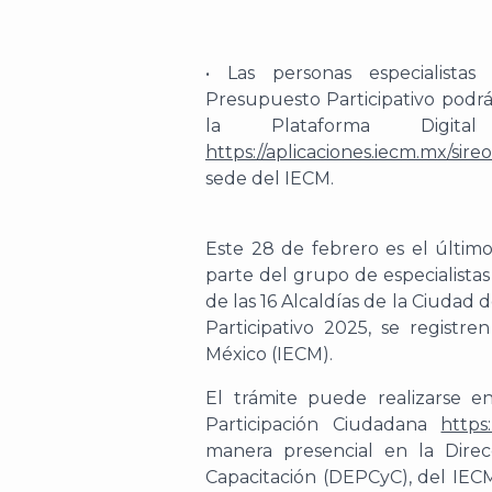
•
Las personas especialistas
Presupuesto Participativo
p
o
d
r
la Plataforma Digital
https://aplicaciones.iecm.mx/sir
sede del IECM
.
E
ste 28 de febrero es el últim
parte del grupo de especialist
de las 16 Alcaldías de la Ciudad 
Participativo 2025
,
se registre
México (IECM).
El
trámite
puede realizarse
en
Participación Ciudadana
https
manera presencial en la Direc
Capacitación (DEPCyC), del IEC