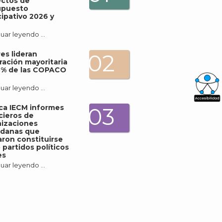
ectos de
upuesto
cipativo 2026 y
uar leyendo …
es lideran
02
ración mayoritaria
3% de las COPACO
uar leyendo …
What
ica IECM informes
03
cieros de
Archi
izaciones
adanas que
ron constituirse
partidos políticos
es
uar leyendo …
J