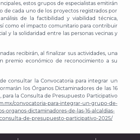
cipales, estos grupos de especialistas e
mitir
án
o de cada uno de los proyectos
registrados
por
nálisis de la factibilidad y viabilidad técnica,
 así como el impacto comunitario para contribuir
ial y la solidaridad entre las personas vecinas y
das recibirán, al finaliza
r sus actividades, una
 un premio económico de reconocimiento a su
de consultar
la
Convocatoria para integrar un
formarán los Órganos Dictaminadores de las 16
, para la Consulta de Presupuesto Participativo
m.mx/convocatoria-para-integr
ar-un-grupo-de-
s-organos-dictaminadores-de-las-16-alcaldias-
consulta-de-presupuesto-participativo-2025/