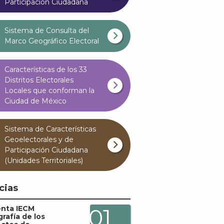
Participación Ciudadana
Sistema de Consulta del
Marco Geográfico Electoral
Características de los 33
Distritos Electorales
Locales que conforman la
Ciudad de México
Sistema de Características
Geoelectorales y de
Participación Ciudadana
(Unidades Territoriales)
cias
enta IECM
01
grafía de los