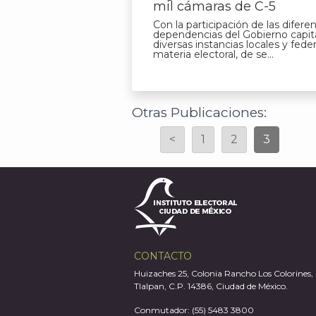
mil cámaras de C-5
Con la participación de las difere
dependencias del Gobierno capita
diversas instancias locales y feder
materia electoral, de se...
Otras Publicaciones:
<
1
2
3
CONTACTO
Huizaches 25, Colonia Rancho Los Colorines,
Tlalpan, C.P. 14386, Ciudad de México.
Conmutador: (55) 5483 3800