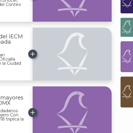
 conocer,
 del Conteo
 del IECM
rnada
ran
Oficialía
e la Ciudad
s mayores
CDMX
iudadanos
anjero Con
8 triplica la