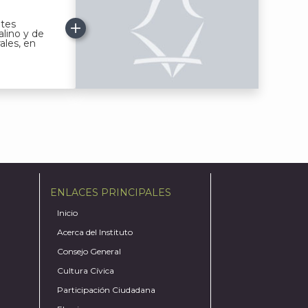
ntes
lino y de
ales, en
ENLACES PRINCIPALES
Inicio
Acerca del Instituto
Consejo General
Cultura Cívica
Participación Ciudadana