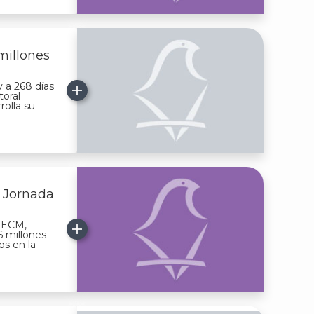
millones
 a 268 días
toral
rolla su
a Jornada
 IECM,
6 millones
os en la