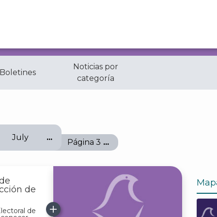
Noticias por
 Boletines
categoría
July
Página 3
 de
Map
cción de
lectoral de