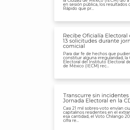
la Ciudad de México (IECM) dio a
en sesión pública, los resultados
Rápido que pr...
Recibe Oficialía Electoral
13 solicitudes durante jo
comicial
Para dar fe de hechos que pudie
constituir alguna irregularidad, la 
Electoral del Instituto Electoral d
de México (IECM) rec...
Transcurre sin incidente
Jornada Electoral en la 
Casi 21 mil sobres-voto envían c
capitalinos residentes en el extr
esa cantidad, el Voto Chilango 201
cifra re...