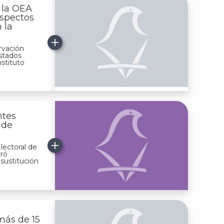
 la OEA
aspectos
 la
rvación
Estados
stituto
ntes
 de
lectoral de
aró
sustitución
más de 15