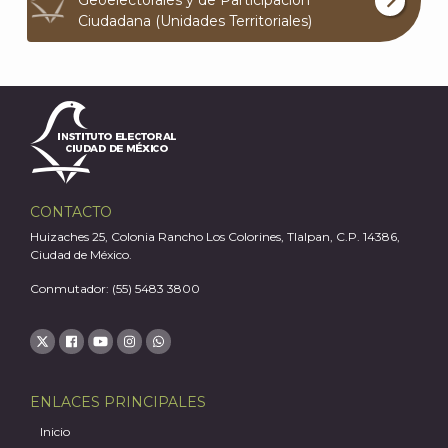
Geoelectorales y de Participación
Ciudadana (Unidades Territoriales)
CONTACTO
Huizaches 25, Colonia Rancho Los Colorines, Tlalpan, C.P. 14386,
Ciudad de México.
Conmutador: (55) 5483 3800
J
ENLACES PRINCIPALES
Inicio