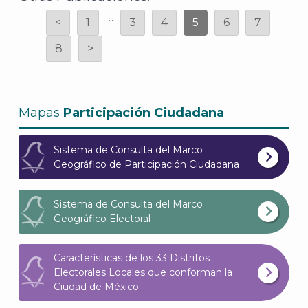
…
<
1
3
4
5
6
7
8
>
Mapas
Participación Ciudadana
Sistema de Consulta del Marco
Geográfico de Participación Ciudadana
Sistema de Consulta del Marco
Geográfico Electoral
Características de los 33 Distritos
Electorales Locales que conforman la
Ciudad de México